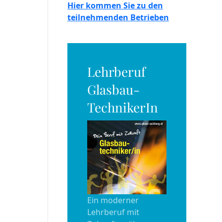
Hier kommen Sie zu den
teilnehmenden Betrieben
Lehrberuf
Glasbau-
TechnikerIn
Ein moderner
Lehrberuf mit