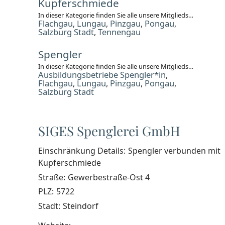
Kupferschmiede
In dieser Kategorie finden Sie alle unsere Mitgliedsbetriebe des Gewerbes Kupferschmiede. Bitte wählen Sie den gewünschten Gau.
Flachgau
Lungau
Pinzgau
Pongau
,
,
,
,
Salzburg Stadt
Tennengau
,
Spengler
In dieser Kategorie finden Sie alle unsere Mitgliedsbetriebe des Gewerbes Spengler. Bitte wählen Sie den gewünschten Gau.
Ausbildungsbetriebe Spengler*in
,
Flachgau
Lungau
Pinzgau
Pongau
,
,
,
,
Salzburg Stadt
SIGES Spenglerei GmbH
Einschränkung Details:
Spengler verbunden mit
Kupferschmiede
Straße:
Gewerbestraße-Ost 4
PLZ:
5722
Stadt:
Steindorf