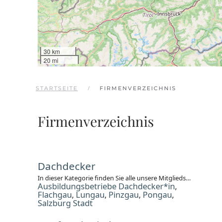
30 km
20 mi
STARTSEITE
FIRMENVERZEICHNIS
Firmenverzeichnis
Dachdecker
In dieser Kategorie finden Sie alle unsere Mitgliedsbetriebe des Gewerbes Dachdecker. Bitte wählen Sie den gewünschten Gau.
Ausbildungsbetriebe Dachdecker*in
,
Flachgau
Lungau
Pinzgau
Pongau
,
,
,
,
Salzburg Stadt