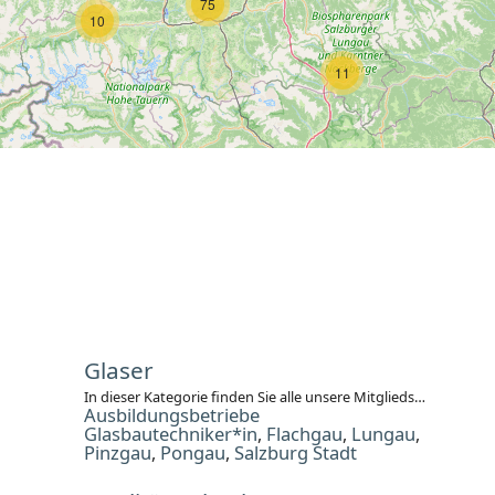
75
10
11
Glaser
In dieser Kategorie finden Sie alle unsere Mitgliedsbetriebe des Gewerbes Glaser. Bitte wählen Sie den gewünschten Gau.
Ausbildungsbetriebe
Glasbautechniker*in
Flachgau
Lungau
,
,
,
Pinzgau
Pongau
Salzburg Stadt
,
,