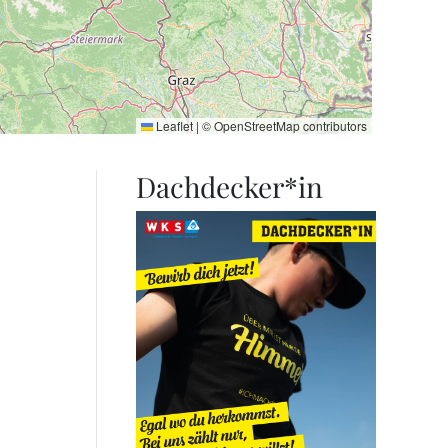
Leaflet
|
©
OpenStreetMap
contributors
Dachdecker*in