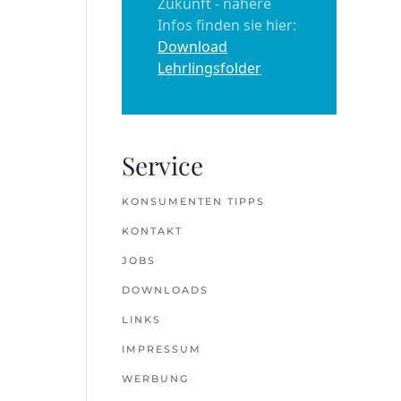
Zukunft - nähere
Infos finden sie hier:
Download
Lehrlingsfolder
Service
KONSUMENTEN TIPPS
KONTAKT
JOBS
DOWNLOADS
LINKS
IMPRESSUM
WERBUNG