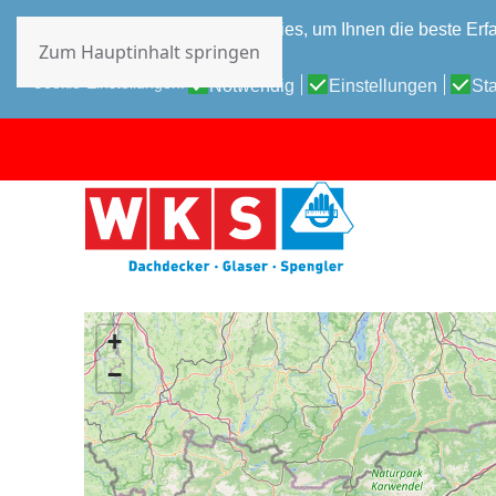
Diese Website verwendet Cookies, um Ihnen die beste Erfa
Zum Hauptinhalt springen
Datenschutz-Bestimmungen
Cookie-Einstellungen:
Notwendig
Einstellungen
Sta
+
−