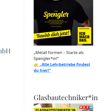
GmbH
„Metall formen – Starte als
Spengler*in!“
👉
„Alle Lehrbetriebe findest
du hier!“
Glasbautechniker*in