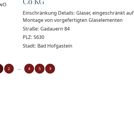
Co KG
ewO
Einschränkung Details:
Glaser, eingeschränkt auf
Montage von vorgefertigten Glaselementen
Straße:
Gadauern 84
PLZ:
5630
Stadt:
Bad Hofgastein
...
2
4
5