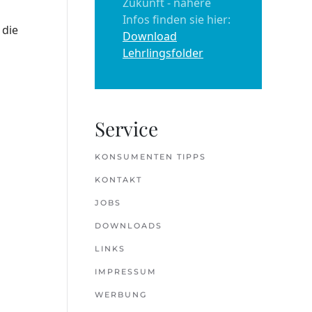
Zukunft - nähere
Infos finden sie hier:
 die
Download
Lehrlingsfolder
Service
KONSUMENTEN TIPPS
KONTAKT
JOBS
DOWNLOADS
LINKS
IMPRESSUM
WERBUNG