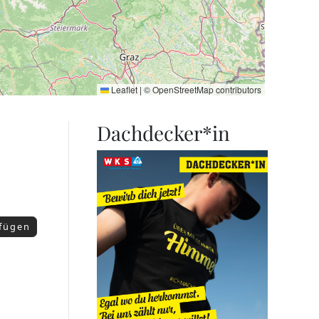
Leaflet
|
©
OpenStreetMap
contributors
Dachdecker*in
ufügen