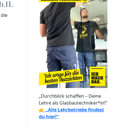
b.H.
 die
„Durchblick schaffen – Deine
Lehre als Glasbautechniker*in!“
👉
„Alle Lehrbetriebe findest
du hier!“