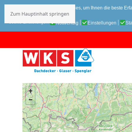
Diese Website verwendet Cookies, um Ihnen die beste Erfa
Zum Hauptinhalt springen
Datenschutz-Bestimmungen
Cookie-Einstellungen:
Notwendig
Einstellungen
Sta
+
−