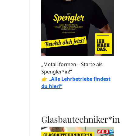
„Metall formen – Starte als
Spengler*in!“
👉
„Alle Lehrbetriebe findest
du hier!“
Glasbautechniker*in