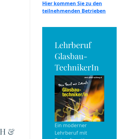
Hier kommen Sie zu den
teilnehmenden Betrieben
Lehrberuf
Glasbau-
TechnikerIn
Ein moderner
bH &
Lehrberuf mit