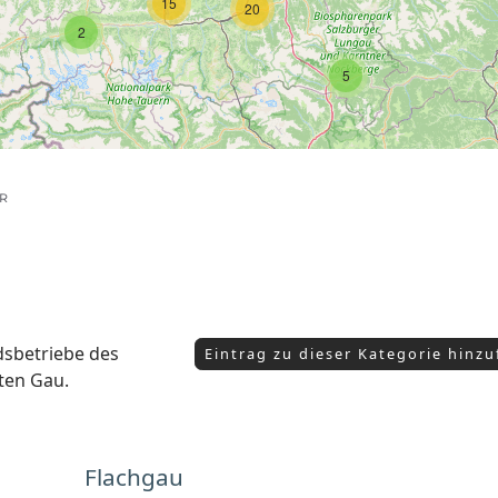
15
20
2
5
R
edsbetriebe des
Eintrag zu dieser Kategorie hinz
ten Gau.
Flachgau