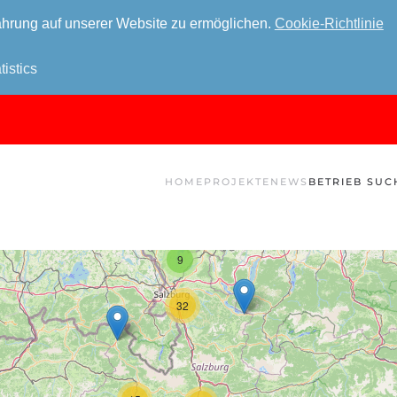
hrung auf unserer Website zu ermöglichen.
Cookie-Richtlinie
tistics
HOME
PROJEKTE
NEWS
BETRIEB SUC
9
32