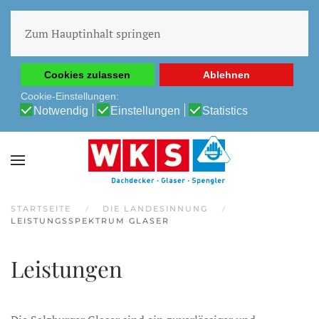
Diese Website verwendet Cookies, um Ihnen die beste
Erfahrung auf unserer Website zu ermöglichen.
Zum Hauptinhalt springen
Cookie-Richtlinie
Datenschutz-Bestimmungen
Cookies zulassen
Ablehnen
Cookie-Einstellungen:
Notwendig
Einstellungen
Statistics
STARTSEITE
DIE LANDESINNUNG
LEISTUNGSSPEKTRUM GLASER
Leistungen