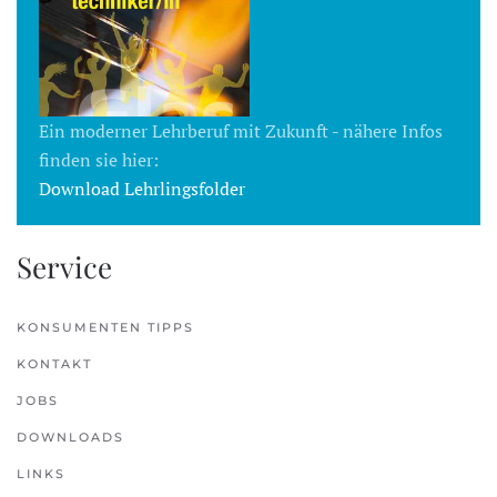
Ein moderner Lehrberuf mit Zukunft - nähere Infos
finden sie hier:
Download Lehrlingsfolder
Service
KONSUMENTEN TIPPS
KONTAKT
JOBS
DOWNLOADS
LINKS