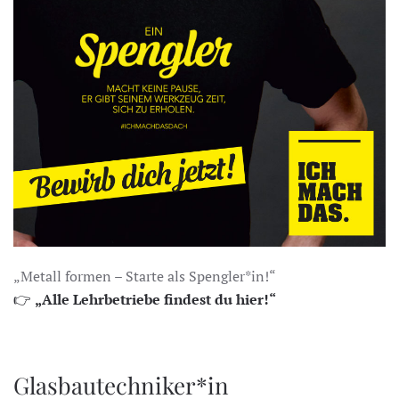
„Metall formen – Starte als Spengler*in!“
👉
„Alle Lehrbetriebe findest du hier!“
Glasbautechniker*in