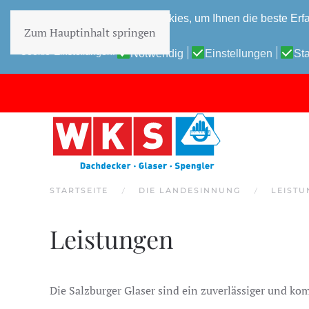
Diese Website verwendet Cookies, um Ihnen die beste Erfa
Zum Hauptinhalt springen
Datenschutz-Bestimmungen
Cookie-Einstellungen:
Notwendig
Einstellungen
Sta
STARTSEITE
DIE LANDESINNUNG
LEIST
Leistungen
Die Salzburger Glaser sind ein zuverlässiger und ko