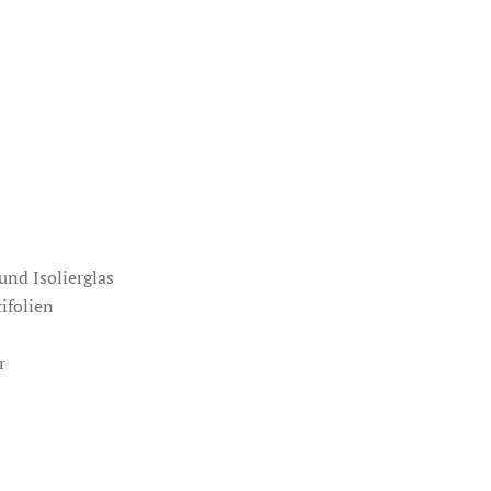
nd Isolierglas
ifolien
r