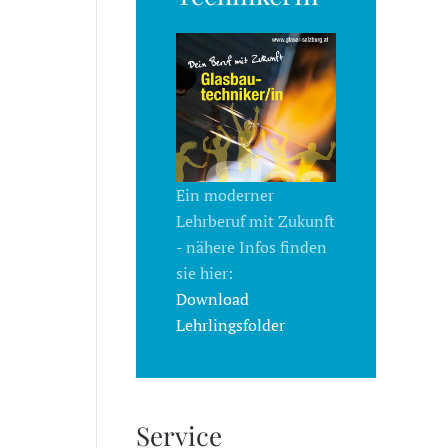
Ein moderner
Lehrberuf mit Zukunft
- nähere Infos finden
sie hier:
Download
Lehrlingsfolder
Service