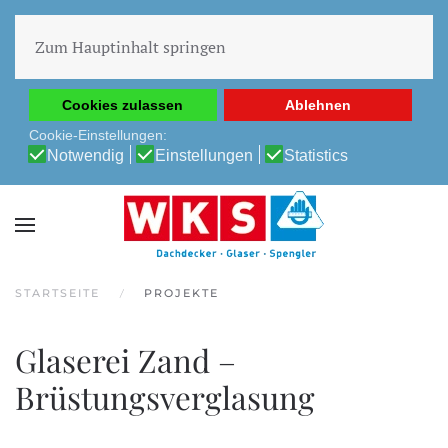
Diese Website verwendet Cookies, um Ihnen die beste
Erfahrung auf unserer Website zu ermöglichen.
Zum Hauptinhalt springen
Cookie-Richtlinie
Datenschutz-Bestimmungen
Cookies zulassen
Ablehnen
Cookie-Einstellungen:
Notwendig
Einstellungen
Statistics
STARTSEITE
PROJEKTE
Glaserei Zand –
Brüstungsverglasung