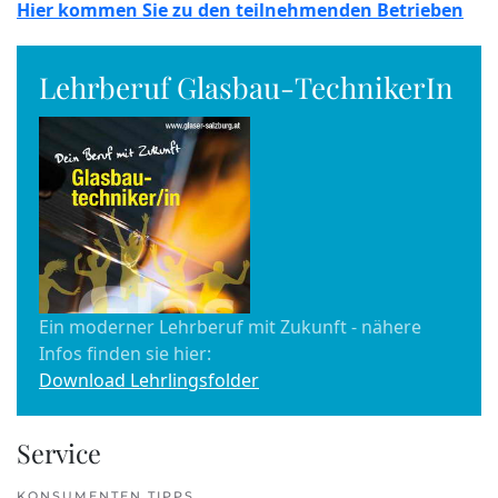
Hier kommen Sie zu den teilnehmenden Betrieben
Lehrberuf Glasbau-TechnikerIn
Ein moderner Lehrberuf mit Zukunft - nähere
Infos finden sie hier:
Download Lehrlingsfolder
Service
KONSUMENTEN TIPPS