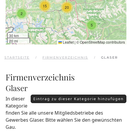
15
20
2
5
30 km
20 mi
Leaflet
|
©
OpenStreetMap
contributors
STARTSEITE
FIRMENVERZEICHNIS
GLASER
Firmenverzeichnis
Glaser
In dieser
Eintrag zu dieser Kategorie hinzufügen
Kategorie
finden Sie alle unsere Mitgliedsbetriebe des
Gewerbes Glaser. Bitte wählen Sie den gewünschten
Gau.