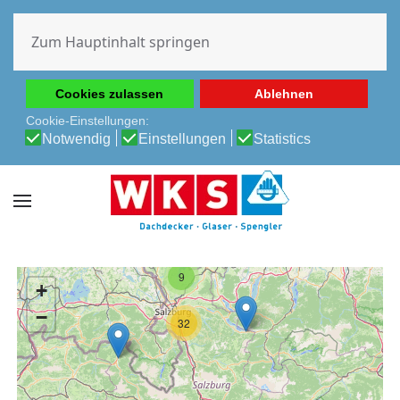
Diese Website verwendet Cookies, um Ihnen die beste
Erfahrung auf unserer Website zu ermöglichen.
Zum Hauptinhalt springen
Cookie-Richtlinie
Datenschutz-Bestimmungen
Cookies zulassen
Ablehnen
Cookie-Einstellungen:
Notwendig
Einstellungen
Statistics
9
+
−
32