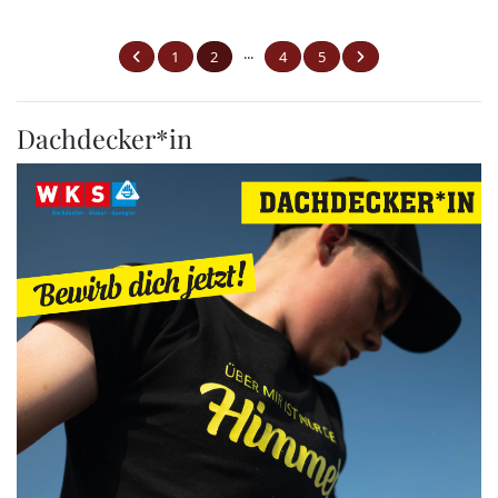
...
1
2
4
5
Dachdecker*in