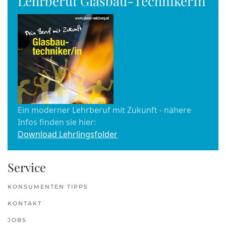
Lehrberuf Glasbau-TechnikerIn
Ein moderner Lehrberuf mit Zukunft - nähere
Infos finden sie hier:
Download Lehrlingsfolder
Service
KONSUMENTEN TIPPS
KONTAKT
JOBS