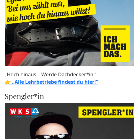
„Hoch hinaus – Werde Dachdecker*in!“
👉
„Alle Lehrbetriebe findest du hier!“
Spengler*in