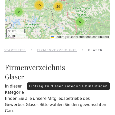
15
20
2
5
30 km
20 mi
Leaflet
|
©
OpenStreetMap
contributors
STARTSEITE
FIRMENVERZEICHNIS
GLASER
Firmenverzeichnis
Glaser
In dieser
Eintrag zu dieser Kategorie hinzufügen
Kategorie
finden Sie alle unsere Mitgliedsbetriebe des
Gewerbes Glaser. Bitte wählen Sie den gewünschten
Gau.