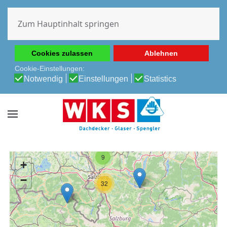
Diese Website verwendet Cookies, um Ihnen die beste
Erfahrung auf unserer Website zu ermöglichen.
Zum Hauptinhalt springen
Cookie-Richtlinie
Datenschutz-Bestimmungen
Cookies zulassen
Ablehnen
Cookie-Einstellungen:
Notwendig
Einstellungen
Statistics
9
+
−
32