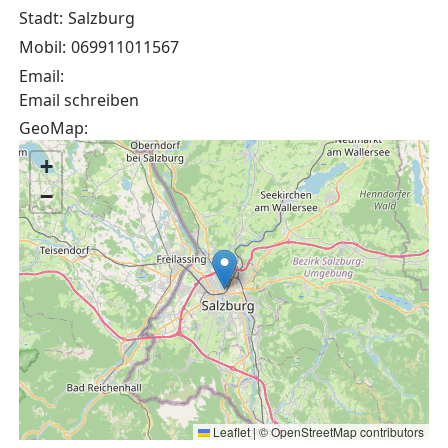
Stadt:
Salzburg
Mobil:
069911011567
Email:
Email schreiben
GeoMap:
+
−
Leaflet
|
©
OpenStreetMap
contributors