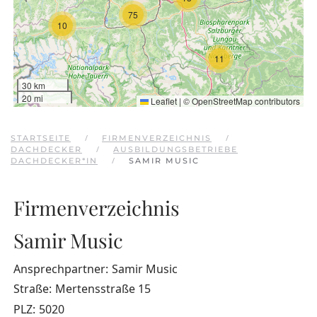
75
10
11
30 km
20 mi
Leaflet
|
©
OpenStreetMap
contributors
STARTSEITE
FIRMENVERZEICHNIS
DACHDECKER
AUSBILDUNGSBETRIEBE
DACHDECKER*IN
SAMIR MUSIC
Firmenverzeichnis
Samir Music
Ansprechpartner:
Samir Music
Straße:
Mertensstraße 15
PLZ:
5020