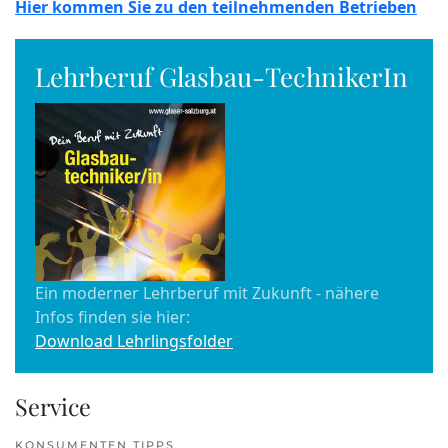
Hier kommen Sie zu den teilnehmenden Betrieben
Lehrberuf Glasbau-TechnikerIn
Ein moderner Lehrberuf mit Zukunft - nähere
Infos finden sie hier:
Download Lehrlingsfolder
Service
KONSUMENTEN TIPPS