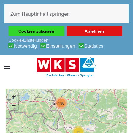
Diese Website verwendet Cookies, um Ihnen die beste
Erfahrung auf unserer Website zu ermöglichen.
Zum Hauptinhalt springen
Cookie-Richtlinie
Datenschutz-Bestimmungen
Cookies zulassen
Ablehnen
Cookie-Einstellungen:
Notwendig
Einstellungen
Statistics
+
136
−
13