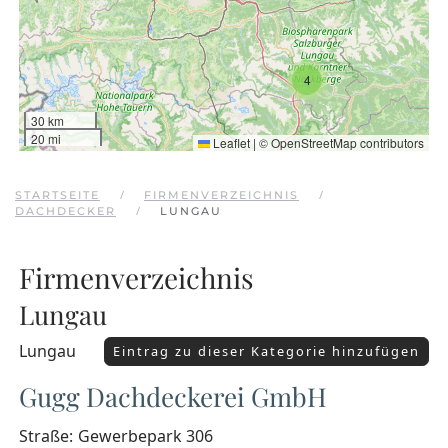
4
30 km
20 mi
Leaflet
|
©
OpenStreetMap
contributors
STARTSEITE
FIRMENVERZEICHNIS
DACHDECKER
LUNGAU
Firmenverzeichnis
Lungau
Lungau
Eintrag zu dieser Kategorie hinzufügen
Gugg Dachdeckerei GmbH
Straße:
Gewerbepark 306