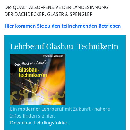
Die QUALITÄTSOFFENSIVE DER LANDESINNUNG
DER DACHDECKER, GLASER & SPENGLER
Hier kommen Sie zu den teilnehmenden Betrieben
Lehrberuf Glasbau-TechnikerIn
Ein moderner Lehrberuf mit Zukunft - nähere
Infos finden sie hier:
Download Lehrlingsfolder