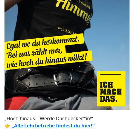
„Hoch hinaus – Werde Dachdecker*in!“
👉
„Alle Lehrbetriebe findest du hier!“