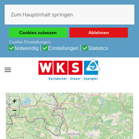
Diese Website verwendet Cookies, um Ihnen die beste
Erfahrung auf unserer Website zu ermöglichen.
Zum Hauptinhalt springen
Cookie-Richtlinie
Datenschutz-Bestimmungen
Cookies zulassen
Ablehnen
Cookie-Einstellungen:
Notwendig
Einstellungen
Statistics
+
−