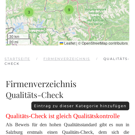
9
3
30 km
20 mi
Leaflet
|
©
OpenStreetMap
contributors
STARTSEITE
FIRMENVERZEICHNIS
QUALITÄTS-
CHECK
Firmenverzeichnis
Qualitäts-Check
Eintrag zu dieser Kategorie hinzufügen
Qualitäts-Check ist gleich Qualitätskontrolle
Als Beweis für den hohen Qualitätsstandard gibt es nun in
Salzburg erstmals einen Qualitäts-Check, dem sich die