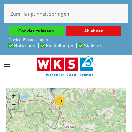
Diese Website verwendet Cookies, um Ihnen die beste
Erfahrung auf unserer Website zu ermöglichen.
Zum Hauptinhalt springen
Cookie-Richtlinie
Datenschutz-Bestimmungen
Cookies zulassen
Ablehnen
Cookie-Einstellungen:
Notwendig
Einstellungen
Statistics
+
19
−