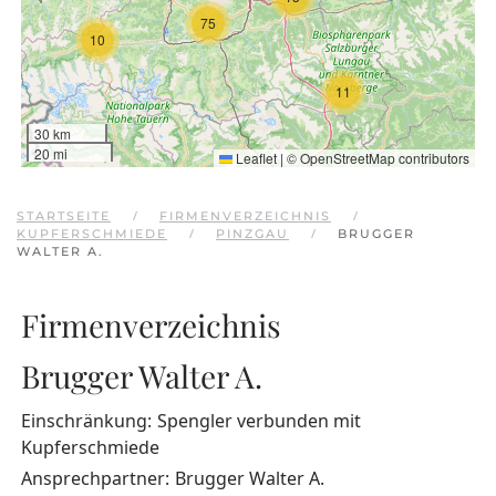
75
10
11
30 km
20 mi
Leaflet
|
©
OpenStreetMap
contributors
STARTSEITE
FIRMENVERZEICHNIS
KUPFERSCHMIEDE
PINZGAU
BRUGGER
WALTER A.
Firmenverzeichnis
Brugger Walter A.
Einschränkung:
Spengler verbunden mit
Kupferschmiede
Ansprechpartner:
Brugger Walter A.