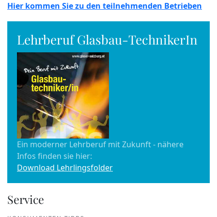
Hier kommen Sie zu den teilnehmenden Betrieben
Lehrberuf Glasbau-TechnikerIn
Ein moderner Lehrberuf mit Zukunft - nähere
Infos finden sie hier:
Download Lehrlingsfolder
Service