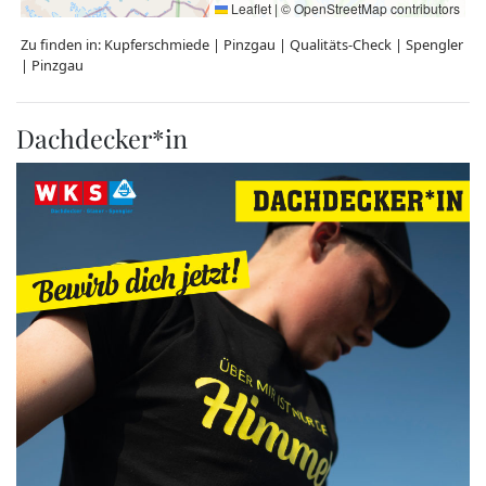
Leaflet
|
©
OpenStreetMap
contributors
Zu finden in:
Kupferschmiede
|
Pinzgau
|
Qualitäts-Check
|
Spengler
|
Pinzgau
Dachdecker*in