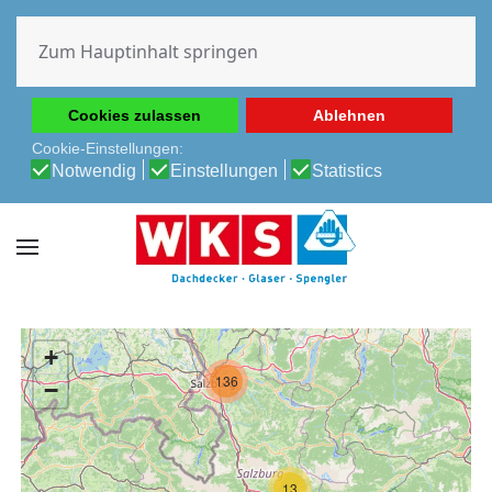
Diese Website verwendet Cookies, um Ihnen die beste
Erfahrung auf unserer Website zu ermöglichen.
Zum Hauptinhalt springen
Cookie-Richtlinie
Datenschutz-Bestimmungen
Cookies zulassen
Ablehnen
Cookie-Einstellungen:
Notwendig
Einstellungen
Statistics
+
136
−
13