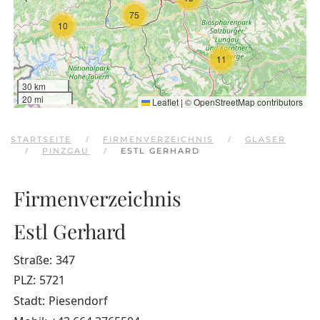
75
10
11
30 km
20 mi
Leaflet
|
©
OpenStreetMap
contributors
STARTSEITE
FIRMENVERZEICHNIS
GLASER
PINZGAU
ESTL GERHARD
Firmenverzeichnis
Estl Gerhard
Straße:
347
PLZ:
5721
Stadt:
Piesendorf