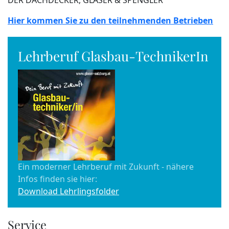
DER DACHDECKER, GLASER & SPENGLER
Hier kommen Sie zu den teilnehmenden Betrieben
Lehrberuf Glasbau-TechnikerIn
Ein moderner Lehrberuf mit Zukunft - nähere
Infos finden sie hier:
Download Lehrlingsfolder
Service