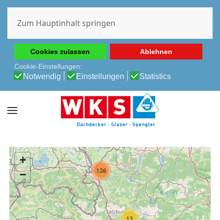
Diese Website verwendet Cookies, um Ihnen die beste
Erfahrung auf unserer Website zu ermöglichen.
Zum Hauptinhalt springen
Cookie-Richtlinie
Datenschutz-Bestimmungen
Cookies zulassen
Ablehnen
Cookie-Einstellungen:
Notwendig
Einstellungen
Statistics
+
136
−
13