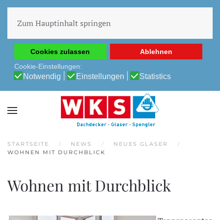
Diese Website verwendet Cookies, um Ihnen die beste
Erfahrung auf unserer Website zu ermöglichen.
Zum Hauptinhalt springen
Cookie-Richtlinie
Datenschutz-Bestimmungen
Cookies zulassen
Ablehnen
Cookie-Einstellungen:
Notwendig
Einstellungen
Statistics
STARTSEITE
NEWS
NEUES GLASER
WOHNEN MIT DURCHBLICK
Wohnen mit Durchblick