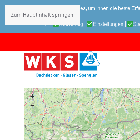
Diese Website verwendet Cookies, um Ihnen die beste Erfa
Zum Hauptinhalt springen
Datenschutz-Bestimmungen
Cookie-Einstellungen:
Notwendig
Einstellungen
Sta
+
−