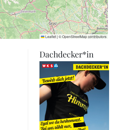
Leaflet
|
©
OpenStreetMap
contributors
Dachdecker*in