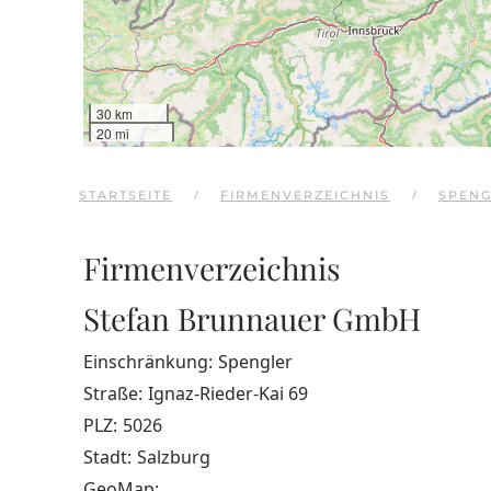
30 km
20 mi
STARTSEITE
FIRMENVERZEICHNIS
SPEN
Firmenverzeichnis
Stefan Brunnauer GmbH
Einschränkung:
Spengler
Straße:
Ignaz-Rieder-Kai 69
PLZ:
5026
Stadt:
Salzburg
GeoMap: