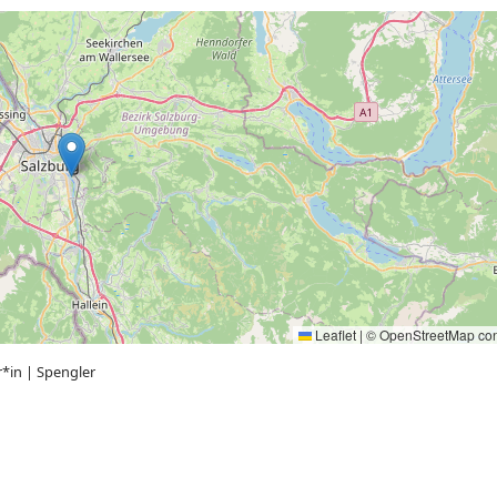
Leaflet
|
©
OpenStreetMap
con
r*in
|
Spengler