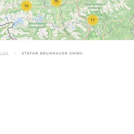
75
10
11
GLER
STEFAN BRUNNAUER GMBH