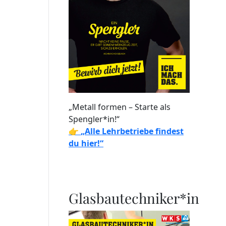
„Metall formen – Starte als
Spengler*in!“
👉
„Alle Lehrbetriebe findest
du hier!“
Glasbautechniker*in