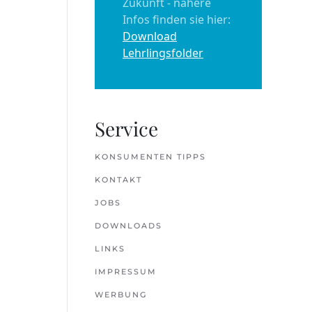
Zukunft - nähere
Infos finden sie hier:
Download
Lehrlingsfolder
Service
KONSUMENTEN TIPPS
KONTAKT
JOBS
DOWNLOADS
LINKS
IMPRESSUM
WERBUNG