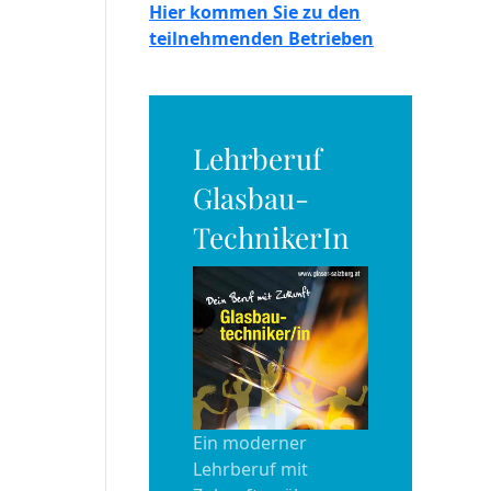
Hier kommen Sie zu den
teilnehmenden Betrieben
Lehrberuf
Glasbau-
TechnikerIn
Ein moderner
Lehrberuf mit