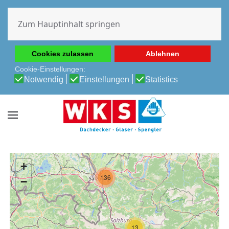
Diese Website verwendet Cookies, um Ihnen die beste
Erfahrung auf unserer Website zu ermöglichen.
Zum Hauptinhalt springen
Cookie-Richtlinie
Datenschutz-Bestimmungen
Cookies zulassen
Ablehnen
Cookie-Einstellungen:
Notwendig
Einstellungen
Statistics
+
136
−
13