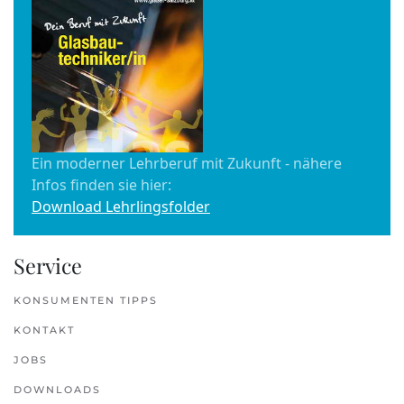
Ein moderner Lehrberuf mit Zukunft - nähere
Infos finden sie hier:
Download Lehrlingsfolder
Service
KONSUMENTEN TIPPS
KONTAKT
JOBS
DOWNLOADS