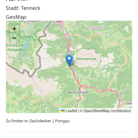
Stadt:
Tenneck
GeoMap:
+
−
Leaflet
|
©
OpenStreetMap
contributors
Zu finden in:
Dachdecker
|
Pongau