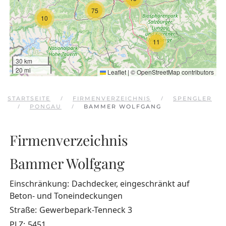
75
10
11
30 km
20 mi
Leaflet
|
©
OpenStreetMap
contributors
STARTSEITE
FIRMENVERZEICHNIS
SPENGLER
PONGAU
BAMMER WOLFGANG
Firmenverzeichnis
Bammer Wolfgang
Einschränkung:
Dachdecker, eingeschränkt auf
Beton- und Toneindeckungen
Straße:
Gewerbepark-Tenneck 3
PLZ:
5451