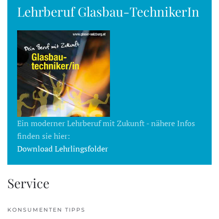
Lehrberuf Glasbau-TechnikerIn
Ein moderner Lehrberuf mit Zukunft - nähere Infos
finden sie hier:
Download Lehrlingsfolder
Service
KONSUMENTEN TIPPS