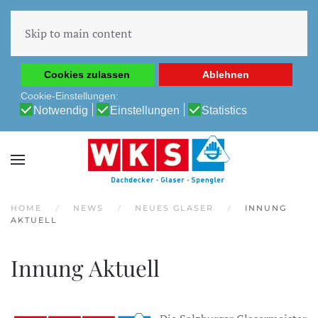
Diese Website verwendet Cookies, um Ihnen die beste
Erfahrung auf unserer Website zu ermöglichen.
Skip to main content
Cookie-Richtlinie
Datenschutz-Bestimmungen
Cookies zulassen
Ablehnen
Cookie-Einstellungen:
Notwendig
Einstellungen
Statistics
HOME
NEWS
NEUES GLASER
INNUNG
AKTUELL
Innung Aktuell