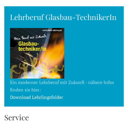
Lehrberuf Glasbau-TechnikerIn
Ein moderner Lehrberuf mit Zukunft - nähere Infos
finden sie hier:
Download Lehrlingsfolder
Service