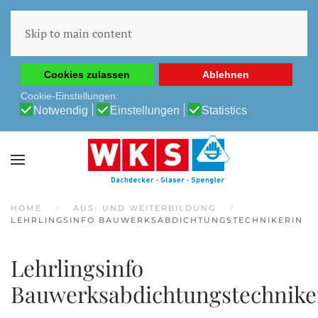
Diese Website verwendet Cookies, um Ihnen die beste
Erfahrung auf unserer Website zu ermöglichen.
Skip to main content
Cookie-Richtlinie
Datenschutz-Bestimmungen
Cookies zulassen
Ablehnen
Cookie-Einstellungen:
Notwendig
Einstellungen
Statistics
HOME
AUS- UND WEITERBILDUNG
LEHRLINGSINFO BAUWERKSABDICHTUNGSTECHNIKERIN
Lehrlingsinfo
Bauwerksabdichtungstechnike