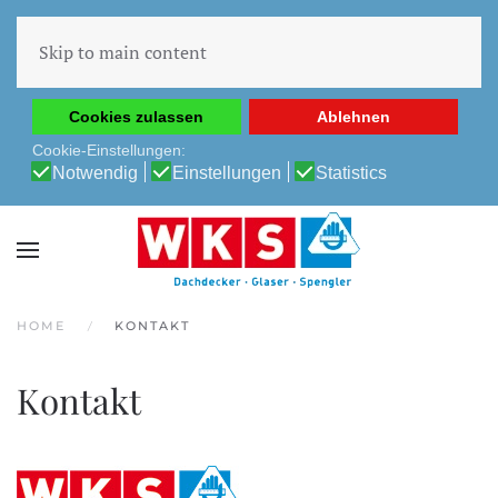
Diese Website verwendet Cookies, um Ihnen die beste
Erfahrung auf unserer Website zu ermöglichen.
Skip to main content
Cookie-Richtlinie
Datenschutz-Bestimmungen
Cookies zulassen
Ablehnen
Cookie-Einstellungen:
Notwendig
Einstellungen
Statistics
HOME
KONTAKT
Kontakt