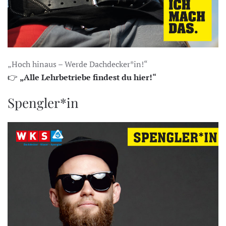
„Hoch hinaus – Werde Dachdecker*in!“
👉
„Alle Lehrbetriebe findest du hier!“
Spengler*in