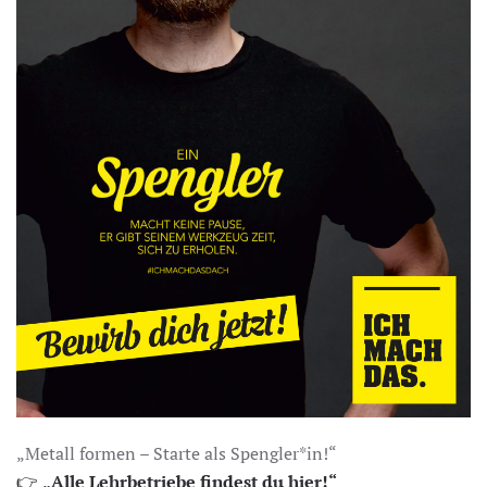
„Metall formen – Starte als Spengler*in!“
👉
„Alle Lehrbetriebe findest du hier!“