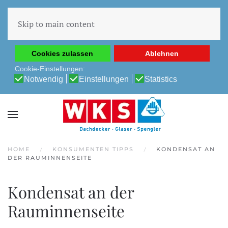
Diese Website verwendet Cookies, um Ihnen die beste
Erfahrung auf unserer Website zu ermöglichen.
Skip to main content
Cookie-Richtlinie
Datenschutz-Bestimmungen
Cookies zulassen
Ablehnen
Cookie-Einstellungen:
Notwendig
Einstellungen
Statistics
HOME
KONSUMENTEN TIPPS
KONDENSAT AN
DER RAUMINNENSEITE
Kondensat an der
Rauminnenseite