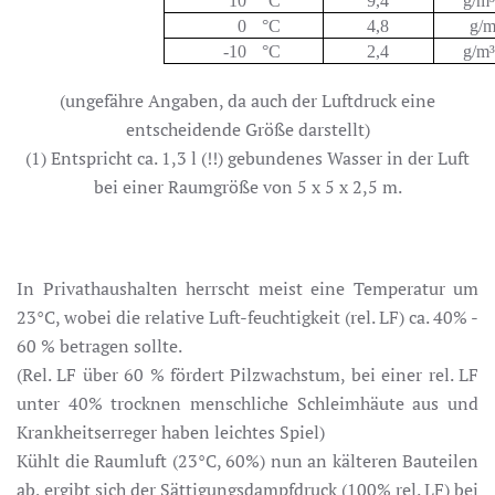
10
°C
9,4
g/m
0
°C
4,8
g/m
-10
°C
2,4
g/m
(ungefähre Angaben, da auch der Luftdruck eine
entscheidende Größe darstellt)
(1) Entspricht ca. 1,3 l (!!) gebundenes Wasser in der Luft
bei einer Raumgröße von 5 x 5 x 2,5 m.
In Privathaushalten herrscht meist eine Temperatur um
23°C, wobei die relative Luft-feuchtigkeit (rel. LF) ca. 40% -
60 % betragen sollte.
(Rel. LF über 60 % fördert Pilzwachstum, bei einer rel. LF
unter 40% trocknen menschliche Schleimhäute aus und
Krankheitserreger haben leichtes Spiel)
Kühlt die Raumluft (23°C, 60%) nun an kälteren Bauteilen
ab, ergibt sich der Sättigungsdampfdruck (100% rel. LF) bei