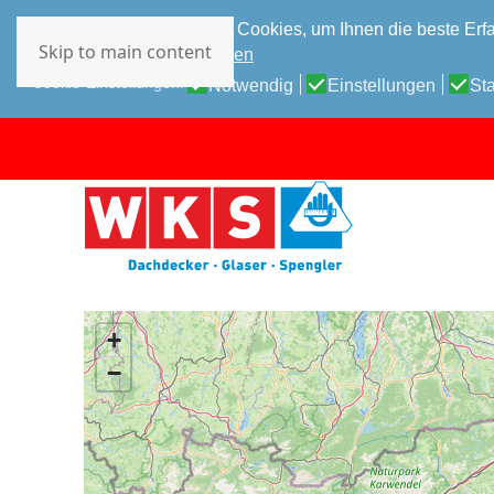
Diese Website verwendet Cookies, um Ihnen die beste Erfa
Skip to main content
Datenschutz-Bestimmungen
Cookie-Einstellungen:
Notwendig
Einstellungen
Sta
+
−