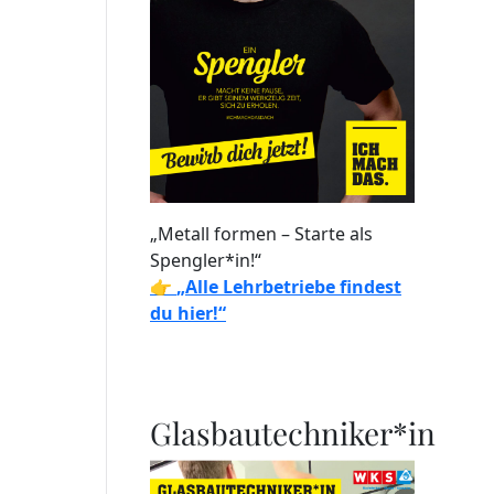
„Metall formen – Starte als
Spengler*in!“
👉
„Alle Lehrbetriebe findest
du hier!“
Glasbautechniker*in