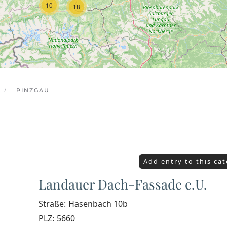
10
18
PINZGAU
Add entry to this ca
Landauer Dach-Fassade e.U.
Straße:
Hasenbach 10b
PLZ:
5660