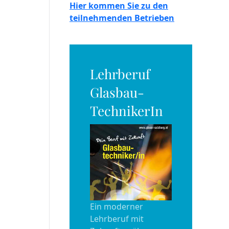
Hier kommen Sie zu den
teilnehmenden Betrieben
Lehrberuf
Glasbau-
TechnikerIn
Ein moderner
Lehrberuf mit