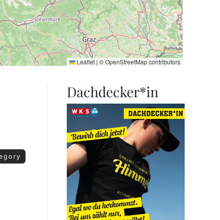
Leaflet
|
©
OpenStreetMap
contributors
Dachdecker*in
tegory