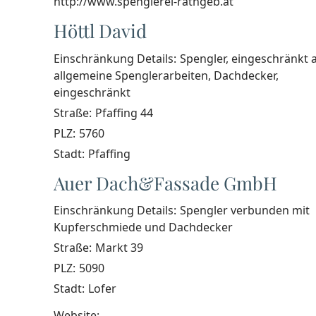
http://www.spenglerei-rathgeb.at
Höttl David
Einschränkung Details:
Spengler, eingeschränkt 
allgemeine Spenglerarbeiten, Dachdecker,
eingeschränkt
Straße:
Pfaffing 44
PLZ:
5760
Stadt:
Pfaffing
Auer Dach&Fassade GmbH
Einschränkung Details:
Spengler verbunden mit
Kupferschmiede und Dachdecker
Straße:
Markt 39
PLZ:
5090
Stadt:
Lofer
Website: