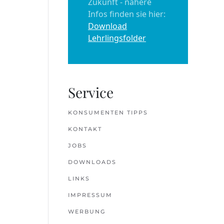
Zukunft - nähere
Infos finden sie hier:
Download
Lehrlingsfolder
Service
KONSUMENTEN TIPPS
KONTAKT
JOBS
DOWNLOADS
LINKS
IMPRESSUM
WERBUNG