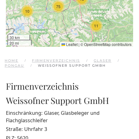
75
10
11
30 km
20 mi
Leaflet
|
©
OpenStreetMap
contributors
HOME
FIRMENVERZEICHNIS
GLASER
PONGAU
WEISSOFNER SUPPORT GMBH
Firmenverzeichnis
Weissofner Support GmbH
Einschränkung:
Glaser, Glasbeleger und
Flachglasschleifer
Straße:
Uhrfahr 3
PLZ:
5620