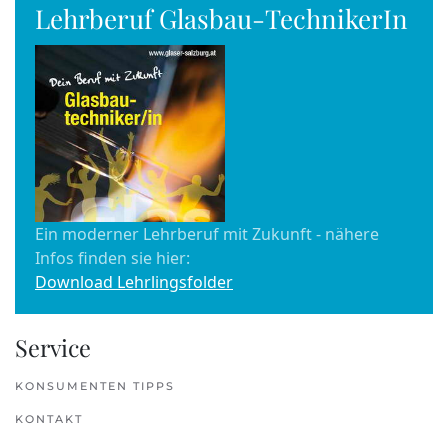
Lehrberuf Glasbau-TechnikerIn
Ein moderner Lehrberuf mit Zukunft - nähere
Infos finden sie hier:
Download Lehrlingsfolder
Service
KONSUMENTEN TIPPS
KONTAKT