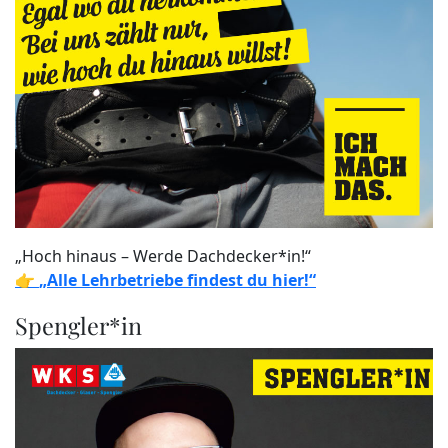
„Hoch hinaus – Werde Dachdecker*in!“
👉
„Alle Lehrbetriebe findest du hier!“
Spengler*in