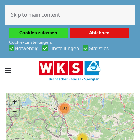
Diese Website verwendet Cookies, um Ihnen die beste
Erfahrung auf unserer Website zu ermöglichen.
Skip to main content
Cookie-Richtlinie
Datenschutz-Bestimmungen
Cookies zulassen
Ablehnen
Cookie-Einstellungen:
Notwendig
Einstellungen
Statistics
+
136
−
13