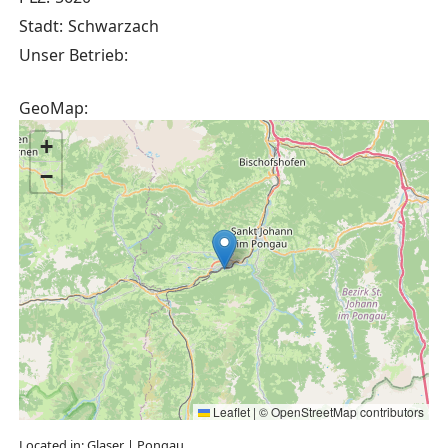
Stadt:
Schwarzach
Unser Betrieb:
GeoMap:
+
−
Leaflet
|
©
OpenStreetMap
contributors
Located in:
Glaser
|
Pongau