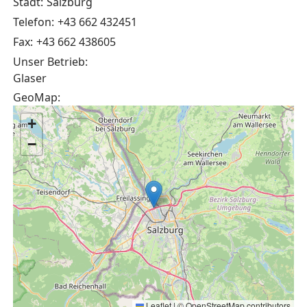
Stadt:
Salzburg
Telefon:
+43 662 432451
Fax:
+43 662 438605
Unser Betrieb:
Glaser
GeoMap:
+
−
Leaflet
|
©
OpenStreetMap
contributors