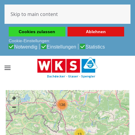
Diese Website verwendet Cookies, um Ihnen die beste
Erfahrung auf unserer Website zu ermöglichen.
Skip to main content
Cookie-Richtlinie
Datenschutz-Bestimmungen
Cookies zulassen
Ablehnen
Cookie-Einstellungen:
Notwendig
Einstellungen
Statistics
+
136
−
13