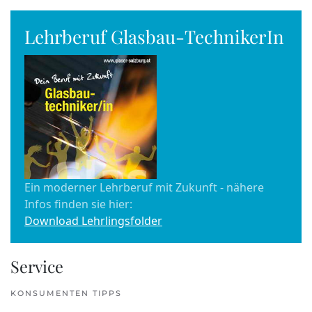
Lehrberuf Glasbau-TechnikerIn
Ein moderner Lehrberuf mit Zukunft - nähere
Infos finden sie hier:
Download Lehrlingsfolder
Service
KONSUMENTEN TIPPS