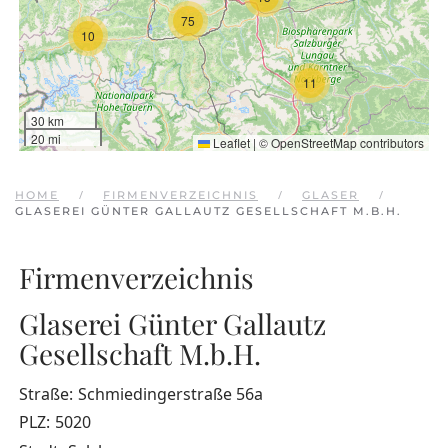
75
10
11
30 km
20 mi
Leaflet
|
©
OpenStreetMap
contributors
HOME
FIRMENVERZEICHNIS
GLASER
GLASEREI GÜNTER GALLAUTZ GESELLSCHAFT M.B.H.
Firmenverzeichnis
Glaserei Günter Gallautz
Gesellschaft M.b.H.
Straße:
Schmiedingerstraße 56a
PLZ:
5020